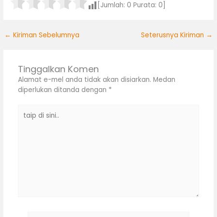
[Jumlah:
0
Purata:
0
]
←
Kiriman Sebelumnya
Seterusnya Kiriman
→
Tinggalkan Komen
Alamat e-mel anda tidak akan disiarkan.
Medan
diperlukan ditanda dengan
*
taip
di
sini..
nama*