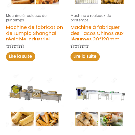
Machine à rouleaux de
Machine à rouleaux de
printemps
printemps
Machine de fabrication
Machine à fabriquer
de Lumpia Shanghai
des Tacos Chinos aux
réglable Industriel
légumes 30*120mm
Note
Note
0
0
Lire la suite
Lire la suite
sur
sur
5
5