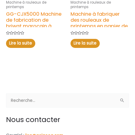
Machine à rouleaux de
Machine à rouleaux de
printemps
printemps
GG-CJX5000 Machine
Machine à fabriquer
de fabrication de
des rouleaux de
briwat marocain à
printemps en papier de
vendre
riz vietnamien SUS304
Note
Note
0
0
Lire la suite
Lire la suite
sur
sur
5
5
R
e
c
Nous contacter
h
e