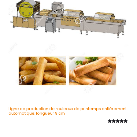
Ligne de production de rouleaux de printemps entièrement
automatique, longueur 9 cm
Noté
1
5.00
sur 5
basé sur