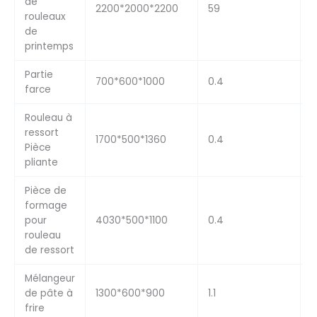
de
2200*2000*2200
59
1
rouleaux
de
printemps
Partie
700*600*1000
0.4
1
farce
Rouleau à
ressort
1700*500*1360
0.4
1
Pièce
pliante
Pièce de
formage
pour
4030*500*1100
0.4
1
rouleau
de ressort
Mélangeur
de pâte à
1300*600*900
1.1
1
frire