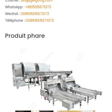
Courriel :
lisa@gelgoog.com
r
WhatsApp :
+8615515571373
c
Wechat :
008615515571373
h
Téléphone :
008615515571373
e
r
Produit phare
: