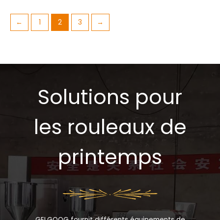
←
1
2
3
→
Solutions pour
les rouleaux de
printemps
GELGOOG fournit différents équipements de