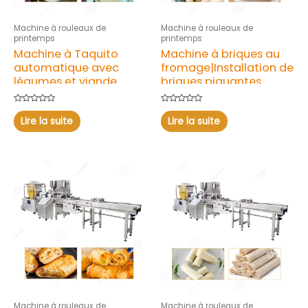
Machine à rouleaux de
Machine à rouleaux de
printemps
printemps
Machine à Taquito
Machine à briques au
automatique avec
fromage|Installation de
légumes et viande
briques piquantes
Note
Note
0
0
Lire la suite
Lire la suite
sur
sur
5
5
Machine à rouleaux de
Machine à rouleaux de