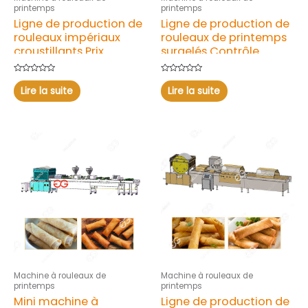
printemps
printemps
Ligne de production de
Ligne de production de
rouleaux impériaux
rouleaux de printemps
croustillants Prix
surgelés Contrôle
Fabricant
intelligent
Note
Note
0
0
Lire la suite
Lire la suite
sur
sur
5
5
Machine à rouleaux de
Machine à rouleaux de
printemps
printemps
Mini machine à
Ligne de production de