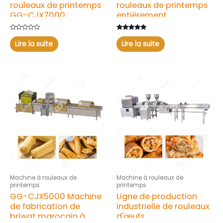
rouleaux de printemps
rouleaux de printemps
GG-CJX7000
entièrement
automatique, longueur
9 cm
Note
Note
0
5.00
Lire la suite
Lire la suite
sur
sur 5
5
Machine à rouleaux de
Machine à rouleaux de
printemps
printemps
GG-CJX5000 Machine
Ligne de production
de fabrication de
industrielle de rouleaux
briwat marocain à
d'œufs