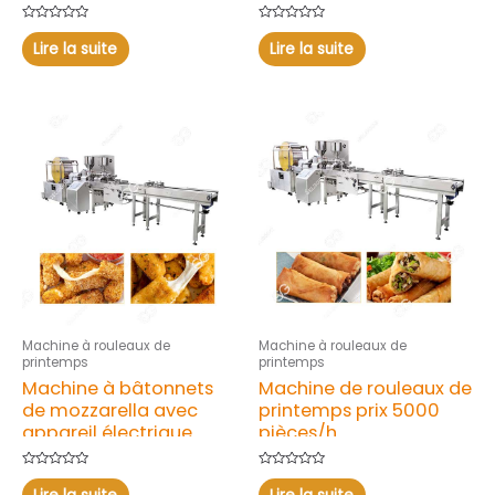
vendre
Note
Note
0
0
Lire la suite
Lire la suite
sur
sur
5
5
Machine à rouleaux de
Machine à rouleaux de
printemps
printemps
Machine à bâtonnets
Machine de rouleaux de
de mozzarella avec
printemps prix 5000
appareil électrique
pièces/h
Note
Note
0
0