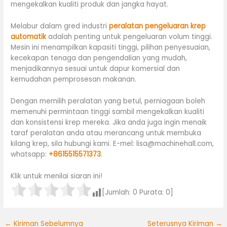
mengekalkan kualiti produk dan jangka hayat.
Melabur dalam gred industri
peralatan pengeluaran krep
automatik
adalah penting untuk pengeluaran volum tinggi.
Mesin ini menampilkan kapasiti tinggi, pilihan penyesuaian,
kecekapan tenaga dan pengendalian yang mudah,
menjadikannya sesuai untuk dapur komersial dan
kemudahan pemprosesan makanan.
Dengan memilih peralatan yang betul, perniagaan boleh
memenuhi permintaan tinggi sambil mengekalkan kualiti
dan konsistensi krep mereka. Jika anda juga ingin menaik
taraf peralatan anda atau merancang untuk membuka
kilang krep, sila hubungi kami. E-mel: lisa@machinehall.com,
whatsapp:
+8615515571373
.
Klik untuk menilai siaran ini!
[Jumlah:
0
Purata:
0
]
←
Kiriman Sebelumnya
Seterusnya Kiriman
→