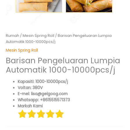
Rumah
/
Mesin Spring Roll
/ Barisan Pengeluaran Lumpia
Automatik 1000-10000pcs/j
Mesin Spring Roll
Barisan Pengeluaran Lumpia
Automatik 1000-10000pcs/j
Kapasiti: 1000-10000pcs/j
Voltan: 380V
E-mel: lisa@gelgoog.com
Whatsapp: +8615515571373
Markah Kami