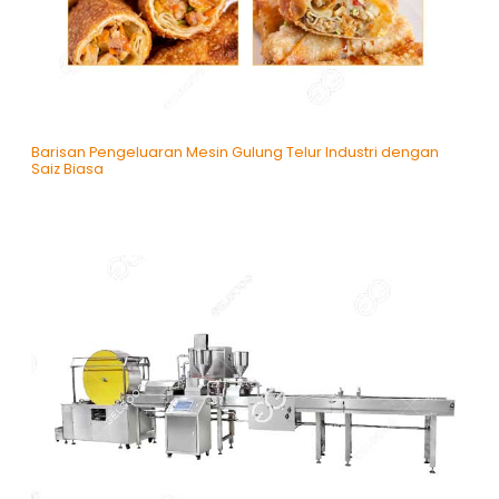
Barisan Pengeluaran Mesin Gulung Telur Industri dengan
Saiz Biasa