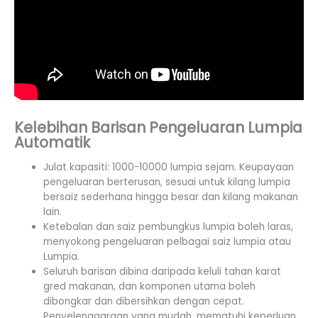
Kelebihan Barisan Pengeluaran Lumpia
Automatik
Julat kapasiti: 1000-10000 lumpia sejam. Keupayaan
pengeluaran berterusan, sesuai untuk kilang lumpia
bersaiz sederhana hingga besar dan kilang makanan
lain.
Ketebalan dan saiz pembungkus lumpia boleh laras,
menyokong pengeluaran pelbagai saiz lumpia atau
Lumpia.
Seluruh barisan dibina daripada keluli tahan karat
gred makanan, dan komponen utama boleh
dibongkar dan dibersihkan dengan cepat.
Penyelenggaraan yang mudah, mematuhi keperluan