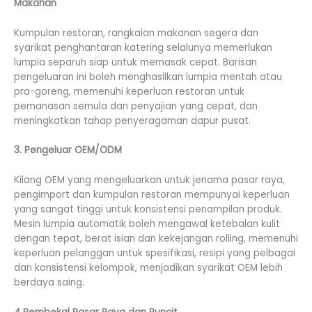
Makanan
Kumpulan restoran, rangkaian makanan segera dan
syarikat penghantaran katering selalunya memerlukan
lumpia separuh siap untuk memasak cepat. Barisan
pengeluaran ini boleh menghasilkan lumpia mentah atau
pra-goreng, memenuhi keperluan restoran untuk
pemanasan semula dan penyajian yang cepat, dan
meningkatkan tahap penyeragaman dapur pusat.
3. Pengeluar OEM/ODM
Kilang OEM yang mengeluarkan untuk jenama pasar raya,
pengimport dan kumpulan restoran mempunyai keperluan
yang sangat tinggi untuk konsistensi penampilan produk.
Mesin lumpia automatik boleh mengawal ketebalan kulit
dengan tepat, berat isian dan kekejangan rolling, memenuhi
keperluan pelanggan untuk spesifikasi, resipi yang pelbagai
dan konsistensi kelompok, menjadikan syarikat OEM lebih
berdaya saing.