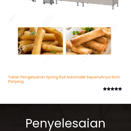
Talian Pengeluaran Spring Roll Automatik Sepenuhnya 9cm
Panjang
Dinilai
1
5.00
daripada 5
berdasarka
n
penilaian
pelanggan
Penyelesaian