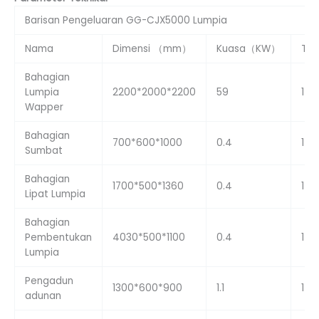
Barisan Pengeluaran GG-CJX5000 Lumpia
Nama
Dimensi （mm）
Kuasa（KW）
Tid
Bahagian
Lumpia
2200*2000*2200
59
1
Wapper
Bahagian
700*600*1000
0.4
1
Sumbat
Bahagian
1700*500*1360
0.4
1
Lipat Lumpia
Bahagian
Pembentukan
4030*500*1100
0.4
1
Lumpia
Pengadun
1300*600*900
1.1
1
adunan