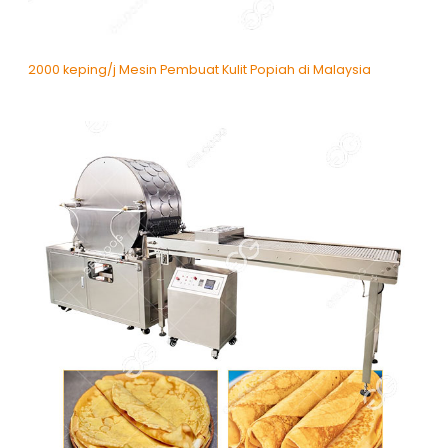
2000 keping/j Mesin Pembuat Kulit Popiah di Malaysia