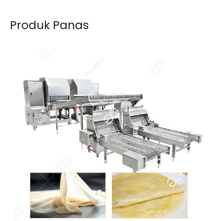
k
:
Produk Panas