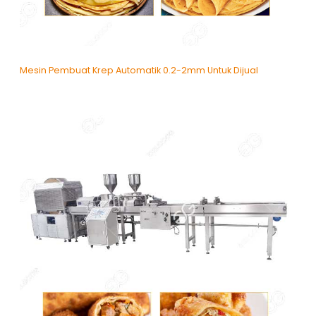
Mesin Pembuat Krep Automatik 0.2-2mm Untuk Dijual