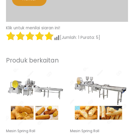
Klik untuk menilai siaran ini!
[Jumlah:
1
Purata:
5
]
Produk berkaitan
Mesin Spring Roll
Mesin Spring Roll