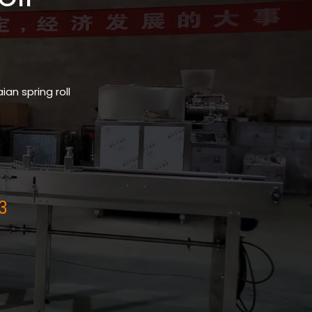
n spring roll
3