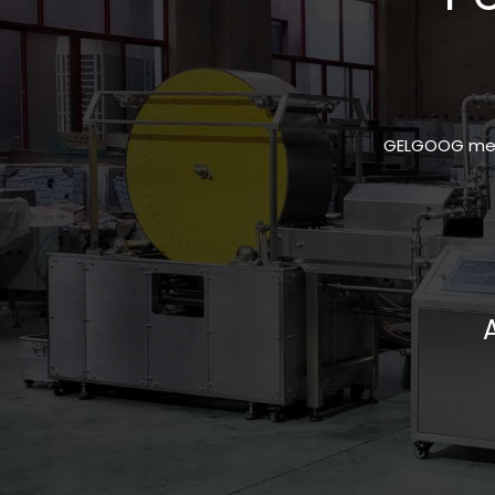
GELGOOG meny