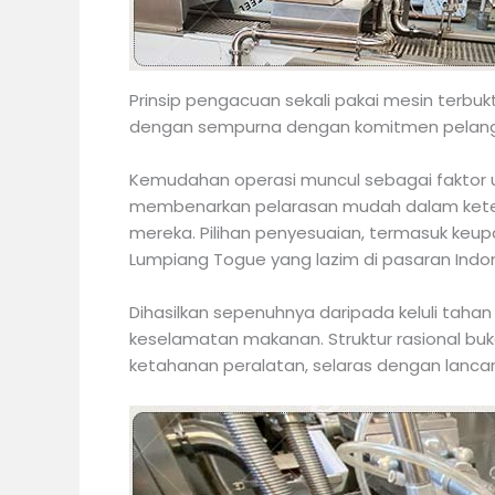
Prinsip pengacuan sekali pakai mesin terbu
dengan sempurna dengan komitmen pelangg
Kemudahan operasi muncul sebagai faktor
membenarkan pelarasan mudah dalam kete
mereka. Pilihan penyesuaian, termasuk keu
Lumpiang Togue yang lazim di pasaran Indon
Dihasilkan sepenuhnya daripada keluli tah
keselamatan makanan. Struktur rasional 
ketahanan peralatan, selaras dengan lancar