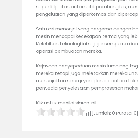
seperti lipatan automatik pembungkus, m
pengeluaran yang diperkemas dan dipercep
Satu ciri menonjol yang bergema dengan b
mesin mencapai kecekapan terma yang lebih
Kelebihan teknologi ini sejajar sempurna d
operasi pembuatan mereka.
Kejayaan penyepaduan mesin lumpiang tog
mereka tetapi juga meletakkan mereka untu
menunjukkan sinergi yang lancar antara tek
penyedia penyelesaian pemprosesan makana
Klik untuk menilai siaran ini!
[Jumlah:
0
Purata:
0