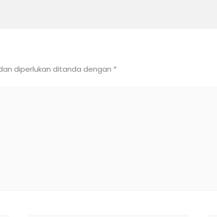
an diperlukan ditanda dengan
*