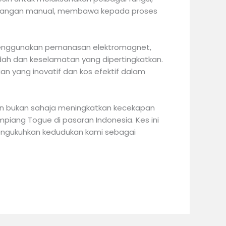
r tangan manual, membawa kepada proses
 Menggunakan pemanasan elektromagnet,
dah dan keselamatan yang dipertingkatkan.
n yang inovatif dan kos efektif dalam
an bukan sahaja meningkatkan kecekapan
iang Togue di pasaran Indonesia. Kes ini
 mengukuhkan kedudukan kami sebagai