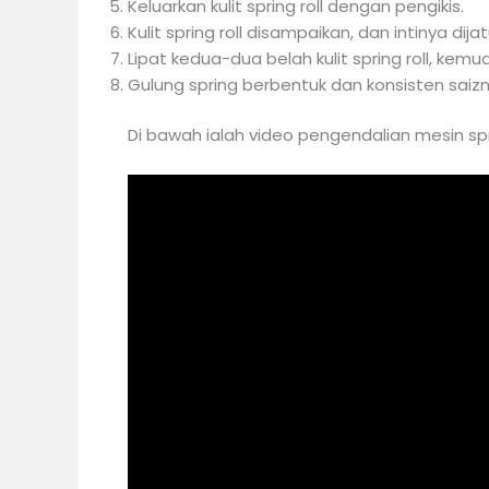
Keluarkan kulit spring roll dengan pengikis.
Kulit spring roll disampaikan, dan intinya dija
Lipat kedua-dua belah kulit spring roll, kemu
Gulung spring berbentuk dan konsisten saizn
Di bawah ialah video pengendalian mesin spri