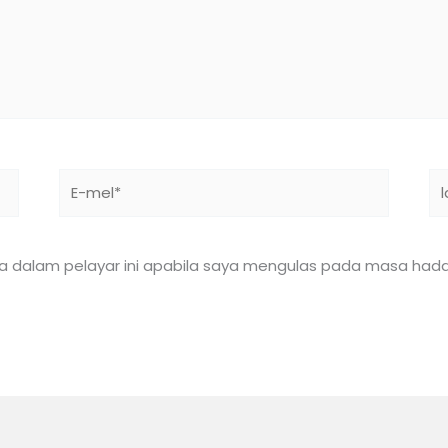
E-
la
mel*
w
 dalam pelayar ini apabila saya mengulas pada masa had