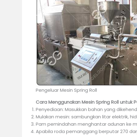
Pengeluar Mesin Spring Roll
Cara Menggunakan Mesin Spring Roll untuk 
Penyediaan: Masukkan bahan yang dikehen
Mulakan mesin: sambungkan litar elektrik, hi
Pam pemindahan menghantar adunan ke mu
Apabila roda pemanggang berputar 270 darjah,