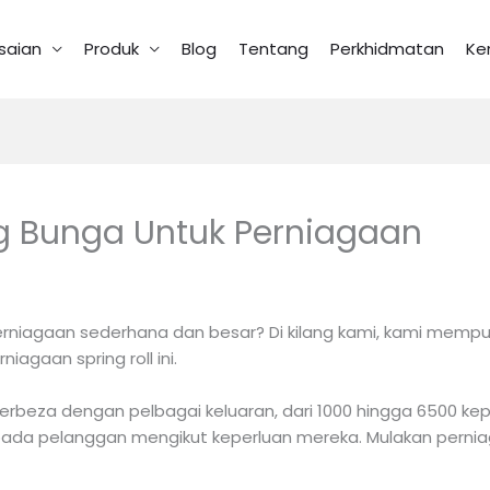
saian
Produk
Blog
Tentang
Perkhidmatan
Ke
 Bunga Untuk Perniagaan
iagaan sederhana dan besar? Di kilang kami, kami mempuny
gaan spring roll ini.
erbeza dengan pelbagai keluaran, dari 1000 hingga 6500 kep
da pelanggan mengikut keperluan mereka. Mulakan perniag