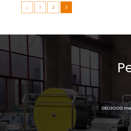
←
1
2
3
Pe
GELGOOG meny