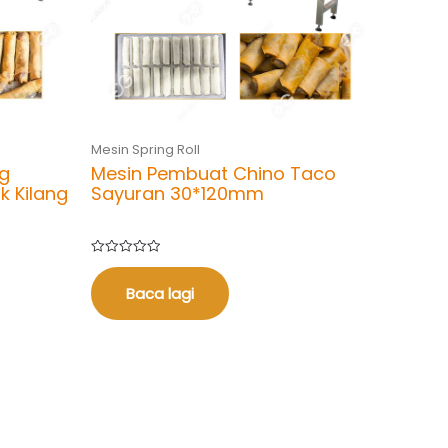
Mesin Spring Roll
eg
Mesin Pembuat Chino Taco
k Kilang
Sayuran 30*120mm
Dinilai
0
daripada
Baca lagi
5