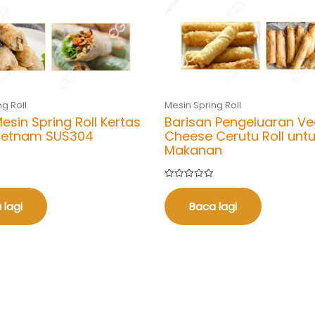
g Roll
Mesin Spring Roll
esin Spring Roll Kertas
Barisan Pengeluaran V
Vietnam SUS304
Cheese Cerutu Roll untu
Makanan
Dinilai
0
daripada
 lagi
Baca lagi
5