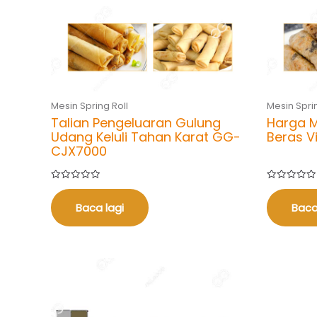
Mesin Spring Roll
Mesin Sprin
Talian Pengeluaran Gulung
Harga M
Udang Keluli Tahan Karat GG-
Beras 
CJX7000
Dinilai
Dinilai
0
0
daripada
daripada
Baca lagi
Baca
5
5