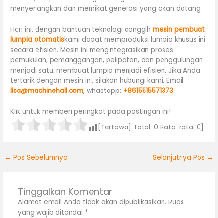
menyenangkan dan memikat generasi yang akan datang.
Hari ini, dengan bantuan teknologi canggih
mesin pembuat
lumpia otomatis
kami dapat memproduksi lumpia khusus ini
secara efisien. Mesin ini mengintegrasikan proses
pemukulan, pemanggangan, pelipatan, dan penggulungan
menjadi satu, membuat lumpia menjadi efisien. Jika Anda
tertarik dengan mesin ini, silakan hubungi kami. Email:
lisa@machinehall.com
, whastapp:
+8615515571373
.
Klik untuk memberi peringkat pada postingan ini!
[Tertawa] Total:
0
Rata-rata:
0
]
←
Pos Sebelumnya
Selanjutnya Pos
→
Tinggalkan Komentar
Alamat email Anda tidak akan dipublikasikan.
Ruas
yang wajib ditandai
*