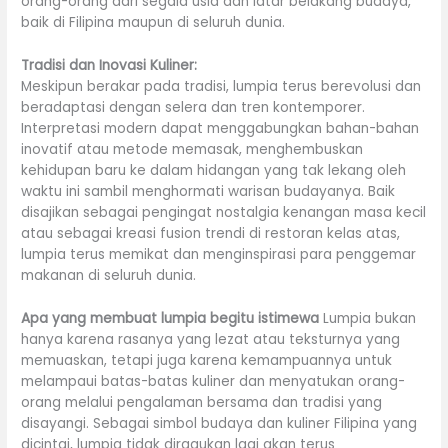
orang-orang dari segala usia dan latar belakang budaya,
baik di Filipina maupun di seluruh dunia.
Tradisi dan Inovasi Kuliner:
Meskipun berakar pada tradisi, lumpia terus berevolusi dan
beradaptasi dengan selera dan tren kontemporer.
Interpretasi modern dapat menggabungkan bahan-bahan
inovatif atau metode memasak, menghembuskan
kehidupan baru ke dalam hidangan yang tak lekang oleh
waktu ini sambil menghormati warisan budayanya. Baik
disajikan sebagai pengingat nostalgia kenangan masa kecil
atau sebagai kreasi fusion trendi di restoran kelas atas,
lumpia terus memikat dan menginspirasi para penggemar
makanan di seluruh dunia.
Apa yang membuat lumpia begitu istimewa
Lumpia bukan
hanya karena rasanya yang lezat atau teksturnya yang
memuaskan, tetapi juga karena kemampuannya untuk
melampaui batas-batas kuliner dan menyatukan orang-
orang melalui pengalaman bersama dan tradisi yang
disayangi. Sebagai simbol budaya dan kuliner Filipina yang
dicintai, lumpia tidak diragukan lagi akan terus