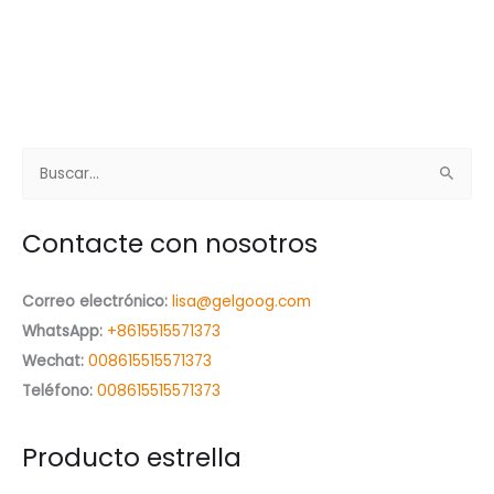
B
u
s
Contacte con nosotros
c
a
Correo electrónico:
lisa@gelgoog.com
r
WhatsApp:
+8615515571373
p
Wechat:
008615515571373
o
Teléfono:
008615515571373
r
:
Producto estrella