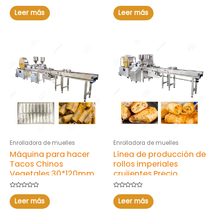
normal
Valorado
Valorado
con
con
Leer más
Leer más
0
0
de
de
5
5
Enrolladora de muelles
Enrolladora de muelles
Máquina para hacer
Línea de producción de
Tacos Chinos
rollos imperiales
Vegetales 30*120mm
crujientes Precio
Fabricante
Valorado
Valorado
con
con
Leer más
Leer más
0
0
de
de
5
5