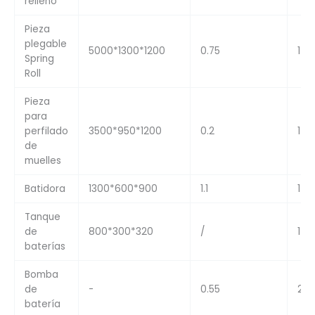
relleno
Pieza
plegable
5000*1300*1200
0.75
1
Spring
Roll
Pieza
para
perfilado
3500*950*1200
0.2
1
de
muelles
Batidora
1300*600*900
1.1
1
Tanque
de
800*300*320
/
1
baterías
Bomba
de
-
0.55
2
batería