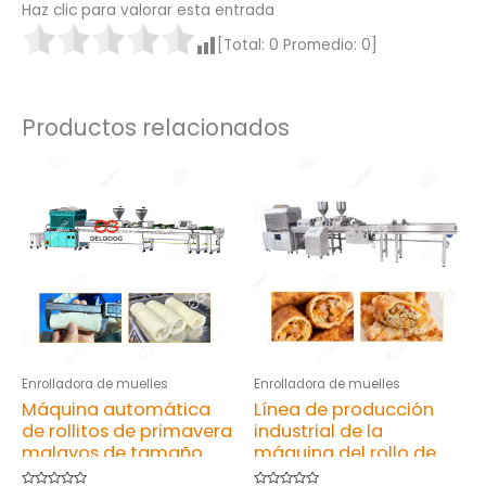
Haz clic para valorar esta entrada
[Total:
0
Promedio:
0
]
Productos relacionados
Enrolladora de muelles
Enrolladora de muelles
Máquina automática
Línea de producción
de rollitos de primavera
industrial de la
malayos de tamaño
máquina del rollo de
personalizado
huevo con tamaño